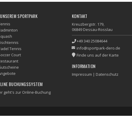
 UNSEREM SPORTPARK
KONTAKT
Tennis
Kreuzbergstr. 179,
06849 Dessau-Rosslau
Badminton
Squash
+49 340 25084644
Tischtennis
info@sportpark-dero.de
Padel Tennis
Soccer Court
Finde uns auf der Karte
Restaurant
INFORMATION
Gutscheine
Angebote
Impressum
|
Datenschutz
LINE BUCHUNGSSYSTEM
er geht's zur Online-Buchung