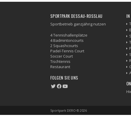
SPORTPARK DESSAU-ROSSLAU
IN
Sportbetrieb ganzjährig nutzen
4 Tennishallenplätze
4 Badmintoncourts
2 Squashcourts
Padel-Tennis Court
Soccer Court
Tischtennis
Restaurant
FOLGEN SIE UNS
ON
Hi
Sportpark DERO © 2026