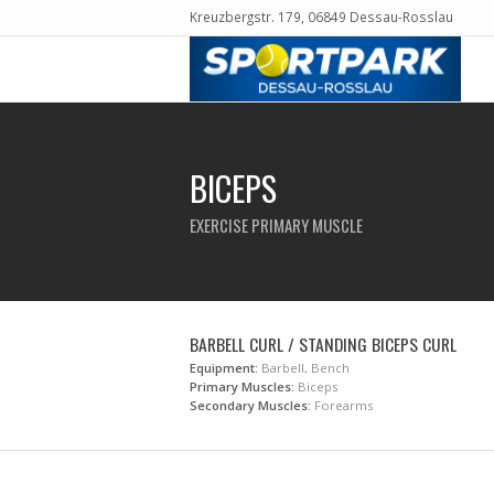
Kreuzbergstr. 179, 06849 Dessau-Rosslau
BICEPS
EXERCISE PRIMARY MUSCLE
BARBELL CURL / STANDING BICEPS CURL
Equipment:
Barbell, Bench
Primary Muscles:
Biceps
Secondary Muscles:
Forearms