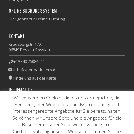
ONLINE BUCHUNGSSYSTEM
Hier geht's zur Online-Buchung
KONTAKT
Kreuzbergstr. 179,
06849 Dessau-Rosslau
+49 340 25084644
info@sportpark-dero.de
Finde uns auf der Karte
INFORMATION
Wir verwenden Cookies, die es uns ermöglichen, die
Impressum
|
Datenschutz
Benutzung der Webseite zu analysieren und gezielt
interessengerechte Angebote für Sie bereitzuhalten.
SPORTPARK SPORTSHOP
So können wir unsere Seite und die Angebote für die
Artikel und Besaitungsservice auf Anfrage
Besucher unserer Seite weiter verbessern.
Durch die Nutzung unserer Webseite stimmen Sie der