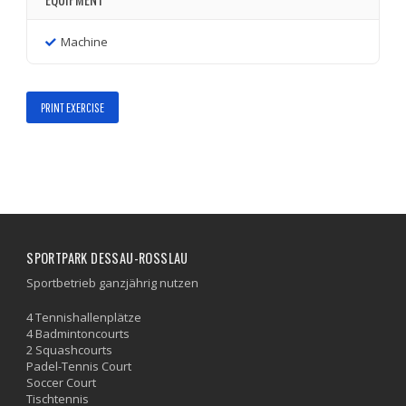
Machine
PRINT EXERCISE
SPORTPARK DESSAU-ROSSLAU
Sportbetrieb ganzjährig nutzen
4 Tennishallenplätze
4 Badmintoncourts
2 Squashcourts
Padel-Tennis Court
Soccer Court
Tischtennis