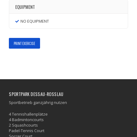
EQUIPMENT
NO EQUIPMENT
PRINT EXERCISE
SPORTPARK DESSAU-ROSSLAU
Sportbetrieb ganzjährig nutzen
4 Tennishallenplätze
4 Badmintoncourts
2 Squashcourts
Padel-Tennis Court
Soccer Court