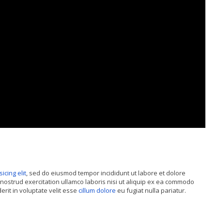
sicing elit
, sed do eiusmod tempor incididunt ut labore et dolore
nostrud exercitation ullamco laboris nisi ut aliquip ex ea commodo
rit in voluptate velit esse
cillum dolore
eu fugiat nulla pariatur.