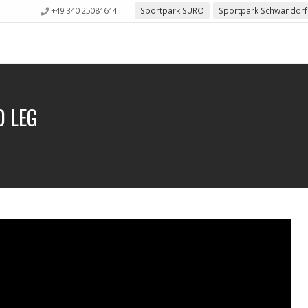
+49 340 25084644
Sportpark SURO
Sportpark Schwandorf
D LEG