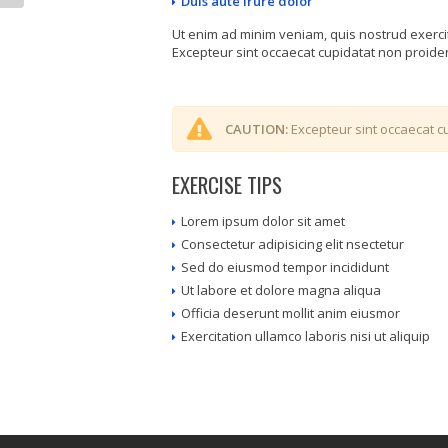
Duis aute irure dolor
Ut enim ad minim veniam, quis nostrud exerci
Excepteur sint occaecat cupidatat non proident
CAUTION:
Excepteur sint occaecat cu
EXERCISE TIPS
Lorem ipsum dolor sit amet
Consectetur adipisicing elit nsectetur
Sed do eiusmod tempor incididunt
Ut labore et dolore magna aliqua
Officia deserunt mollit anim eiusmor
Exercitation ullamco laboris nisi ut aliquip