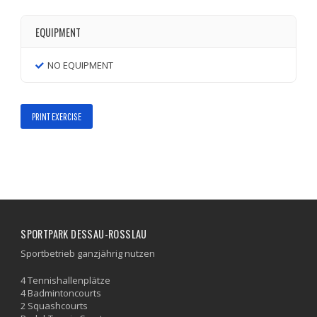
EQUIPMENT
NO EQUIPMENT
PRINT EXERCISE
SPORTPARK DESSAU-ROSSLAU
Sportbetrieb ganzjährig nutzen
4 Tennishallenplätze
4 Badmintoncourts
2 Squashcourts