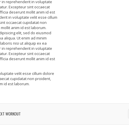
in reprehenderit in voluptate
iatur. Excepteur sint occaecat
ficia deserunt mollit anim id est
rit in voluptate velit esse cillum
 sint occaecat cupidatat non
 mollit anim id est laborum.
ipisicing elit, sed do eiusmod
na aliqua. Ut enim ad minim
aboris nisi ut aliquip ex ea
in reprehenderit in voluptate
iatur. Excepteur sint occaecat
ficia deserunt mollit anim id est
oluptate velit esse cillum dolore
caecat cupidatat non proident,
im id est laborum.
EXT WORKOUT