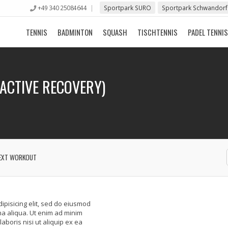
+49 340 25084644
Sportpark SURO
Sportpark Schwandorf
TENNIS
BADMINTON
SQUASH
TISCHTENNIS
PADEL TENNIS
(ACTIVE RECOVERY)
EXT WORKOUT
ipisicing elit, sed do eiusmod
na aliqua. Ut enim ad minim
aboris nisi ut aliquip ex ea