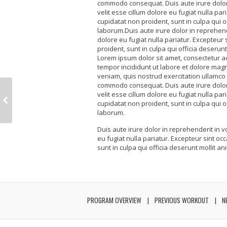
commodo consequat. Duis aute irure dolor 
velit esse cillum dolore eu fugiat nulla par
cupidatat non proident, sunt in culpa qui of
laborum.Duis aute irure dolor in reprehende
dolore eu fugiat nulla pariatur. Excepteur
proident, sunt in culpa qui officia deserunt
Lorem ipsum dolor sit amet, consectetur ad
tempor incididunt ut labore et dolore mag
veniam, quis nostrud exercitation ullamco l
commodo consequat. Duis aute irure dolor 
velit esse cillum dolore eu fugiat nulla par
cupidatat non proident, sunt in culpa qui of
laborum.
Duis aute irure dolor in reprehenderit in v
eu fugiat nulla pariatur. Excepteur sint oc
sunt in culpa qui officia deserunt mollit an
PROGRAM OVERVIEW
PREVIOUS WORKOUT
N