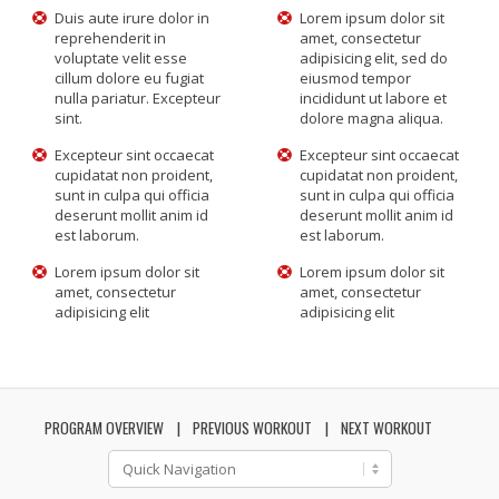
Duis aute irure dolor in
Lorem ipsum dolor sit
reprehenderit in
amet, consectetur
voluptate velit esse
adipisicing elit, sed do
cillum dolore eu fugiat
eiusmod tempor
nulla pariatur. Excepteur
incididunt ut labore et
sint.
dolore magna aliqua.
Excepteur sint occaecat
Excepteur sint occaecat
cupidatat non proident,
cupidatat non proident,
sunt in culpa qui officia
sunt in culpa qui officia
deserunt mollit anim id
deserunt mollit anim id
est laborum.
est laborum.
Lorem ipsum dolor sit
Lorem ipsum dolor sit
amet, consectetur
amet, consectetur
adipisicing elit
adipisicing elit
PROGRAM OVERVIEW
PREVIOUS WORKOUT
NEXT WORKOUT