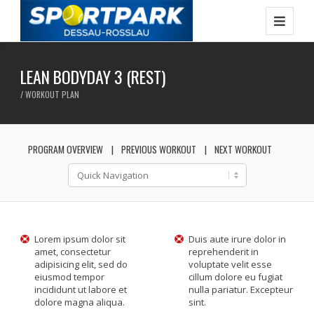
LEAN BODYDAY 3 (REST)
/ WORKOUT PLAN
PROGRAM OVERVIEW
PREVIOUS WORKOUT
NEXT WORKOUT
Lorem ipsum dolor sit
Duis aute irure dolor in
amet, consectetur
reprehenderit in
adipisicing elit, sed do
voluptate velit esse
eiusmod tempor
cillum dolore eu fugiat
incididunt ut labore et
nulla pariatur. Excepteur
dolore magna aliqua.
sint.