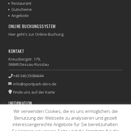
Restaurant
Gutscheine
Angebote
ONLINE BUCHUNGSSYSTEM
Hier geht's zur Online-Buchung
KONTAKT
Kreuzbergstr. 179,
06849 Dessau-Rosslau
+49 340 25084644
info@sportpark-dero.de
Finde uns auf der Karte
INFORMATION
Wir verwenden Cookies, die es uns ermöglichen, die
Impressum
|
Datenschutz
Benutzung der Webseite zu analysieren und gezielt
interessengerechte Angebote für Sie bereitzuhalten.
SPORTPARK SPORTSHOP
So können wir unsere Seite und die Angebote für die