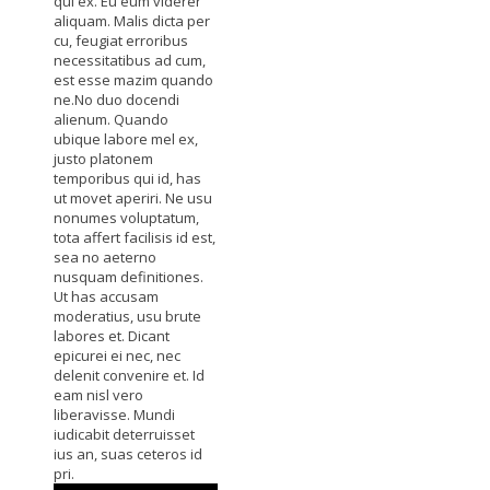
qui ex. Eu eum viderer
aliquam. Malis dicta per
cu, feugiat erroribus
necessitatibus ad cum,
est esse mazim quando
ne.No duo docendi
alienum. Quando
ubique labore mel ex,
justo platonem
temporibus qui id, has
ut movet aperiri. Ne usu
nonumes voluptatum,
tota affert facilisis id est,
sea no aeterno
nusquam definitiones.
Ut has accusam
moderatius, usu brute
labores et. Dicant
epicurei ei nec, nec
delenit convenire et. Id
eam nisl vero
liberavisse. Mundi
iudicabit deterruisset
ius an, suas ceteros id
pri.