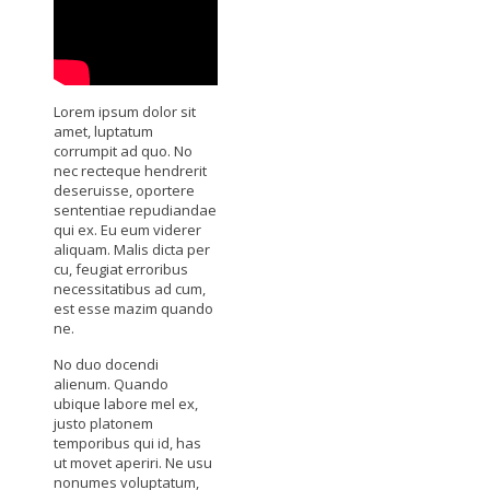
Lorem ipsum dolor sit
amet, luptatum
corrumpit ad quo. No
nec recteque hendrerit
deseruisse, oportere
sententiae repudiandae
qui ex. Eu eum viderer
aliquam. Malis dicta per
cu, feugiat erroribus
necessitatibus ad cum,
est esse mazim quando
ne.
No duo docendi
alienum. Quando
ubique labore mel ex,
justo platonem
temporibus qui id, has
ut movet aperiri. Ne usu
nonumes voluptatum,