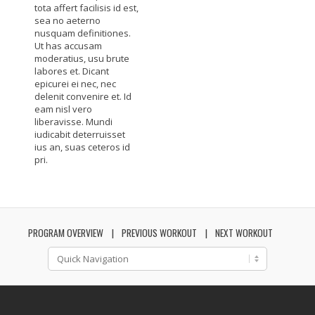
tota affert facilisis id est,
sea no aeterno
nusquam definitiones.
Ut has accusam
moderatius, usu brute
labores et. Dicant
epicurei ei nec, nec
delenit convenire et. Id
eam nisl vero
liberavisse. Mundi
iudicabit deterruisset
ius an, suas ceteros id
pri.
PROGRAM OVERVIEW
PREVIOUS WORKOUT
NEXT WORKOUT