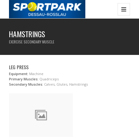
HAMSTRINGS
EXERCISE SECONDARY MUSCLE
LEG PRESS
Equipment:
Machine
Primary Muscles:
Quadriceps
Secondary Muscles:
Calves, Glutes, Hamstrings