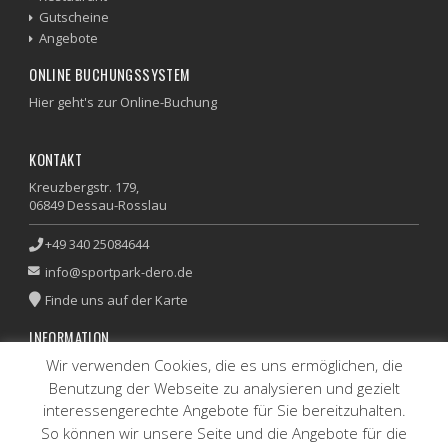
Gutscheine
Angebote
ONLINE BUCHUNGSSYSTEM
Hier geht's zur Online-Buchung
KONTAKT
Kreuzbergstr. 179,
06849 Dessau-Rosslau
+49 340 25084644
info@sportpark-dero.de
Finde uns auf der Karte
INFORMATION
Wir verwenden Cookies, die es uns ermöglichen, die
Impressum
|
Datenschutz
Benutzung der Webseite zu analysieren und gezielt
interessengerechte Angebote für Sie bereitzuhalten.
SPORTPARK SPORTSHOP
So können wir unsere Seite und die Angebote für die